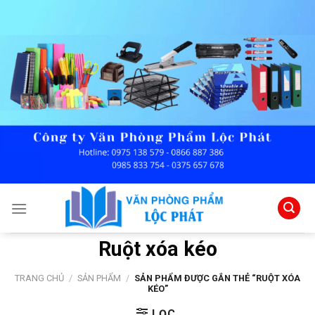
Skip
to
content
Ruột xóa kéo
TRANG CHỦ
/
SẢN PHẨM
/
SẢN PHẨM ĐƯỢC GẮN THẺ “RUỘT XÓA
KÉO”
LỌC