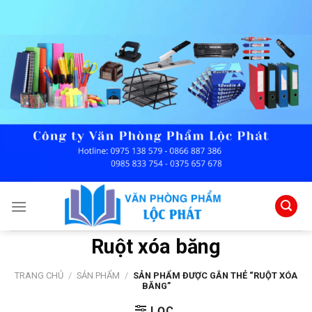
Skip
to
content
Ruột xóa băng
TRANG CHỦ
/
SẢN PHẨM
/
SẢN PHẨM ĐƯỢC GẮN THẺ “RUỘT XÓA
BĂNG”
LỌC