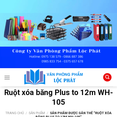
Skip
to
content
Ruột xóa băng Plus to 12m WH-
105
TRANG CHỦ
/
SẢN PHẨM
/
SẢN PHẨM ĐƯỢC GẮN THẺ “RUỘT XÓA
BĂNG PLUS TO 12M WH-105”