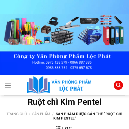
Skip
to
content
Ruột chì Kim Pentel
TRANG CHỦ
/
SẢN PHẨM
/
SẢN PHẨM ĐƯỢC GẮN THẺ “RUỘT CHÌ
KIM PENTEL”
LỌC