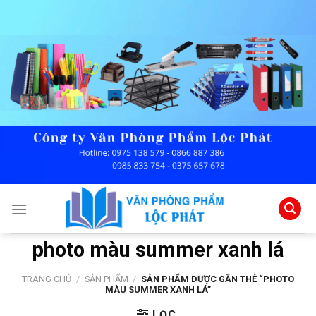
Skip
to
content
photo màu summer xanh lá
TRANG CHỦ
/
SẢN PHẨM
/
SẢN PHẨM ĐƯỢC GẮN THẺ “PHOTO
MÀU SUMMER XANH LÁ”
LỌC