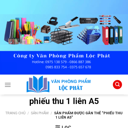
Skip
to
content
phiếu thu 1 liên A5
TRANG CHỦ
/
SẢN PHẨM
/
SẢN PHẨM ĐƯỢC GẮN THẺ “PHIẾU THU
1 LIÊN A5”
LỌC