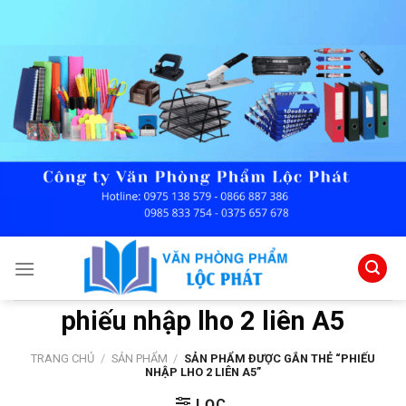
Skip
to
content
phiếu nhập lho 2 liên A5
TRANG CHỦ
/
SẢN PHẨM
/
SẢN PHẨM ĐƯỢC GẮN THẺ “PHIẾU
NHẬP LHO 2 LIÊN A5”
LỌC