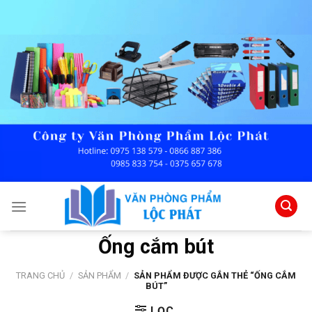
Skip
to
content
Ống cắm bút
TRANG CHỦ
/
SẢN PHẨM
/
SẢN PHẨM ĐƯỢC GẮN THẺ “ỐNG CẮM
BÚT”
LỌC