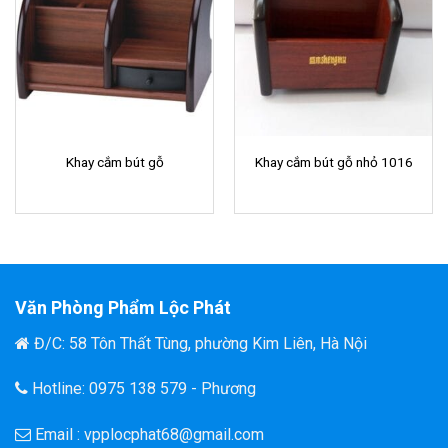
Khay cắm bút gỗ
Khay cắm bút gỗ nhỏ 1016
Văn Phòng Phẩm Lộc Phát
Đ/C: 58 Tôn Thất Tùng, phường Kim Liên, Hà Nội
Hotline: 0975 138 579 - Phương
Email : vpplocphat68@gmail.com