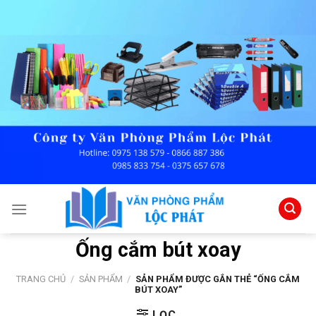
Skip
to
content
Ống cắm bút xoay
TRANG CHỦ
/
SẢN PHẨM
/
SẢN PHẨM ĐƯỢC GẮN THẺ “ỐNG CẮM
BÚT XOAY”
LỌC