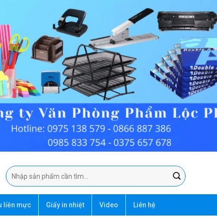
Tìm
kiếm:
u liền mực
Giấy in nhiệt
Video
Liên hệ