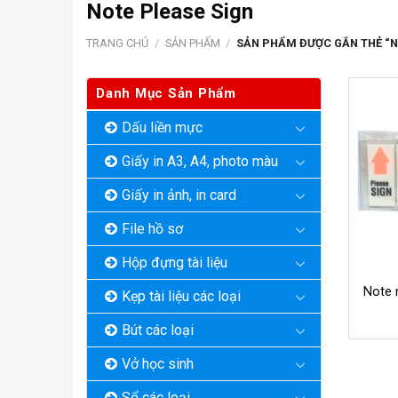
Note Please Sign
TRANG CHỦ
/
SẢN PHẨM
/
SẢN PHẨM ĐƯỢC GẮN THẺ “N
Danh Mục Sản Phẩm
Dấu liền mực
Giấy in A3, A4, photo màu
Giấy in ảnh, in card
File hồ sơ
Hộp đựng tài liệu
Note 
Kẹp tài liệu các loại
Bút các loại
Vở học sinh
Sổ các loại