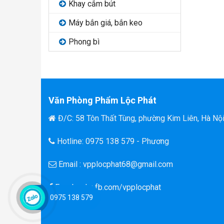
Khay cắm bút
Máy bắn giá, bắn keo
Phong bì
Văn Phòng Phẩm Lộc Phát
Đ/C: 58 Tôn Thất Tùng, phường Kim Liên, Hà Nộ
Hotline: 0975 138 579 - Phương
Email : vpplocphat68@gmail.com
Facebook : fb.com/vpplocphat
0975 138 579