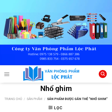
Skip
to
content
Nhổ ghim
TRANG CHỦ
/
SẢN PHẨM
/
SẢN PHẨM ĐƯỢC GẮN THẺ “NHỔ GHIM”
LỌC