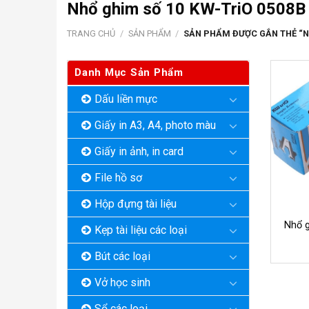
Nhổ ghim số 10 KW-TriO 0508B
TRANG CHỦ
/
SẢN PHẨM
/
SẢN PHẨM ĐƯỢC GẮN THẺ “NH
Danh Mục Sản Phẩm
Dấu liền mực
Giấy in A3, A4, photo màu
Giấy in ảnh, in card
File hồ sơ
Hộp đựng tài liệu
Nhổ 
Kẹp tài liệu các loại
Bút các loại
Vở học sinh
Sổ các loại