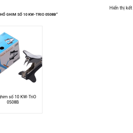
Hiển thị kế
Ổ GHIM SỐ 10 KW-TRIO 0508B”
ghim số 10 KW-TriO
0508B