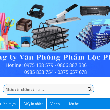
Tìm
kiếm:
u liền mực
Giấy in nhiệt
Video
Liên hệ