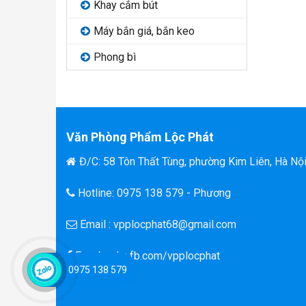
Khay cắm bút
Máy bắn giá, bắn keo
Phong bì
Văn Phòng Phẩm Lộc Phát
Đ/C: 58 Tôn Thất Tùng, phường Kim Liên, Hà Nộ
Hotline: 0975 138 579 - Phương
Email : vpplocphat68@gmail.com
Facebook : fb.com/vpplocphat
0975 138 579