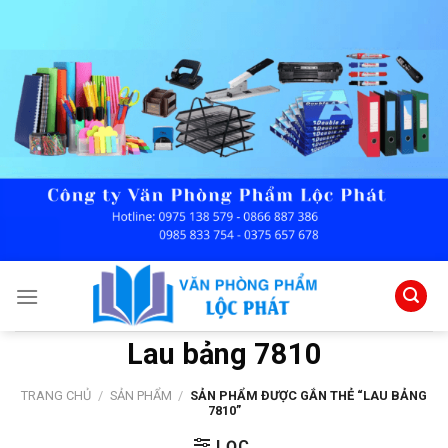
Skip
to
content
Lau bảng 7810
TRANG CHỦ
/
SẢN PHẨM
/
SẢN PHẨM ĐƯỢC GẮN THẺ “LAU BẢNG
7810”
LỌC