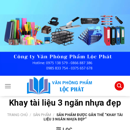
Skip
to
content
Khay tài liệu 3 ngăn nhựa đẹp
TRANG CHỦ
/
SẢN PHẨM
/
SẢN PHẨM ĐƯỢC GẮN THẺ “KHAY TÀI
LIỆU 3 NGĂN NHỰA ĐẸP”
LỌC