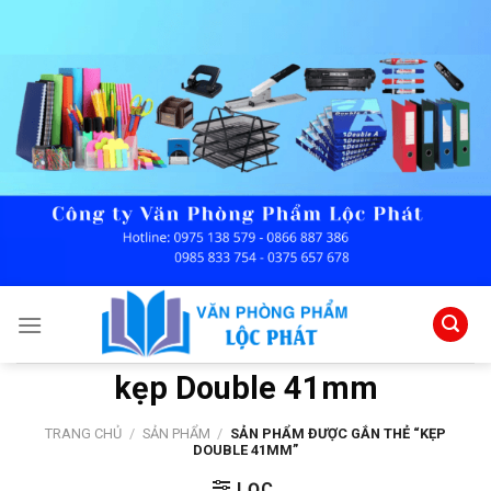
Skip
to
content
kẹp Double 41mm
TRANG CHỦ
/
SẢN PHẨM
/
SẢN PHẨM ĐƯỢC GẮN THẺ “KẸP
DOUBLE 41MM”
LỌC