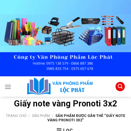
Skip
to
content
Giấy note vàng Pronoti 3x2
TRANG CHỦ
/
SẢN PHẨM
/
SẢN PHẨM ĐƯỢC GẮN THẺ “GIẤY NOTE
VÀNG PRONOTI 3X2”
LỌC