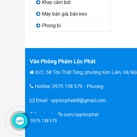
Khay cắm bút
Máy bắn giá, bắn keo
Phong bì
Văn Phòng Phẩm Lộc Phát
Đ/C: 58 Tôn Thất Tùng, phường Kim Liên, Hà Nộ
Hotline: 0975 138 579 - Phương
Email : vpplocphat68@gmail.com
Facebook : fb.com/vpplocphat
0975 138 579