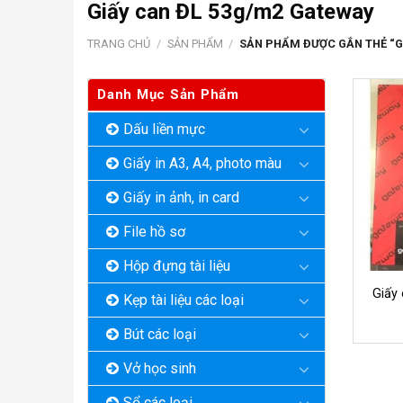
Giấy can ĐL 53g/m2 Gateway
TRANG CHỦ
/
SẢN PHẨM
/
SẢN PHẨM ĐƯỢC GẮN THẺ “G
Danh Mục Sản Phẩm
Dấu liền mực
Giấy in A3, A4, photo màu
Giấy in ảnh, in card
File hồ sơ
Hộp đựng tài liệu
Giấy
Kẹp tài liệu các loại
Bút các loại
Vở học sinh
Sổ các loại