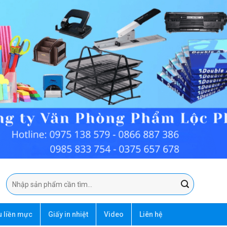
Tìm
kiếm:
u liền mực
Giấy in nhiệt
Video
Liên hệ