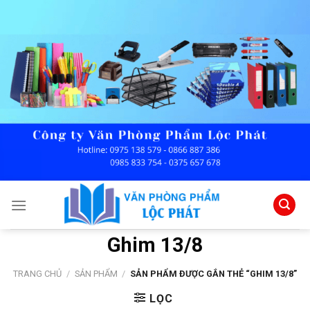
Skip
to
content
Ghim 13/8
TRANG CHỦ
/
SẢN PHẨM
/
SẢN PHẨM ĐƯỢC GẮN THẺ “GHIM 13/8”
LỌC