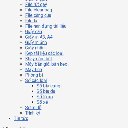
File rút gáy
File clear bag
File càng cua
File lá
File nan đựng tài liệu
Giấy can
Giấy in A3, A4
Giấy in ảnh
Giấy nhắn
Kẹp tài liệu các loại
Khay cắm bút
Máy bắn giá, bắn keo
Máy tính
Phong bì
Sổ các loại
Sổ bìa cứng
Sổ bìa da
Sổ lò xo
Sổ xé
Sơ mi lỗ
Trình ký
Tin tức