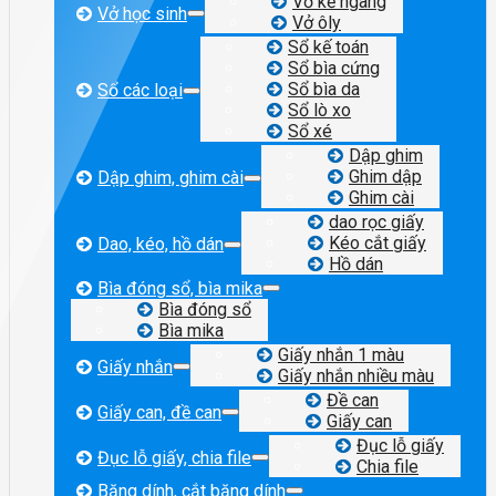
Vở kẻ ngang
Vở học sinh
Vở ôly
Sổ kế toán
Sổ bìa cứng
Sổ bìa da
Sổ các loại
Sổ lò xo
Sổ xé
Dập ghim
Ghim dập
Dập ghim, ghim cài
Ghim cài
dao rọc giấy
Kéo cắt giấy
Dao, kéo, hồ dán
Hồ dán
Bìa đóng sổ, bìa mika
Bìa đóng sổ
Bìa mika
Giấy nhắn 1 màu
Giấy nhắn
Giấy nhắn nhiều màu
Đề can
Giấy can, đề can
Giấy can
Đục lỗ giấy
Đục lỗ giấy, chia file
Chia file
Băng dính, cắt băng dính