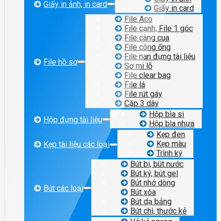
Giấy in ảnh, in card
Giấy in card
File Aco
File cạnh, File 1 góc
File càng cua
File còng ống
File nan đựng tài liệu
File hồ sơ
Sơ mi lỗ
File clear bag
File lá
File rút gáy
Cặp 3 dây
Hộp bìa si
Hộp đựng tài liệu
Hộp bìa nhựa
Kẹp đen
Kẹp màu
Kẹp tài liệu các loại
Trình ký
Bút bi, bút nước
Bút ký, bút gel
Bút nhớ dòng
Bút các loại
Bút xóa
Bút dạ bảng
Bút chì, thước kẻ