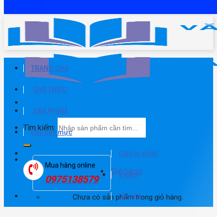
TRANG CHỦ
GIỚI THIỆU
SẢN PHẨM
Tìm kiếm:
Dấu liền mực
Giấy in nhiệt
Mua hàng online
Giỏ hàng
Video
0975138579
Liên hệ
Chưa có sản phẩm trong giỏ hàng.