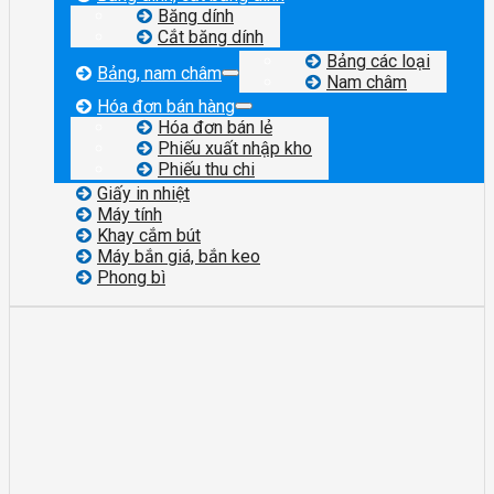
Băng dính
Cắt băng dính
Bảng các loại
Bảng, nam châm
Nam châm
Hóa đơn bán hàng
Hóa đơn bán lẻ
Phiếu xuất nhập kho
Phiếu thu chi
Giấy in nhiệt
Máy tính
Khay cắm bút
Máy bắn giá, bắn keo
Phong bì