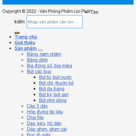
Copyright © 2022 - Văn Phòng Phẩm Lộc Phát
Tìm
kiếm:
Trang chủ
Giới thiệu
Sản phẩm
Bảng, nam châm
Băng dính
Bìa đóng sổ, bìa mika
Bút các loại
Bút bi, bút nước
Bút chì, thước kẻ
Bút dạ bảng
Bút ký, bút gel
Bút nhớ dòng
Cặp 3 dây
Hộp đựng tài liệu
Chia file
Dao, kéo, hồ dán
Dập ghim, ghim cài
Đục lỗ giấy