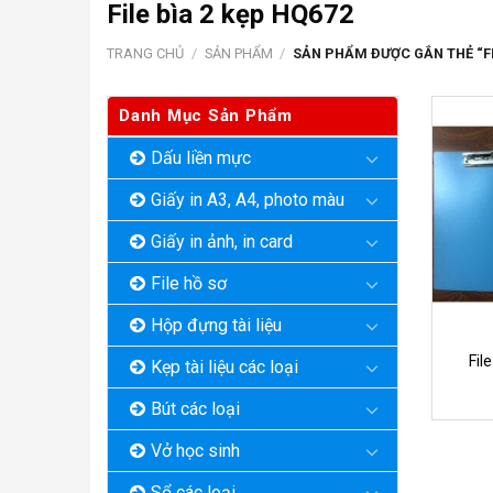
File bìa 2 kẹp HQ672
TRANG CHỦ
/
SẢN PHẨM
/
SẢN PHẨM ĐƯỢC GẮN THẺ “FIL
Danh Mục Sản Phẩm
Dấu liền mực
Giấy in A3, A4, photo màu
Giấy in ảnh, in card
File hồ sơ
Hộp đựng tài liệu
Fil
Kẹp tài liệu các loại
Bút các loại
Vở học sinh
Sổ các loại