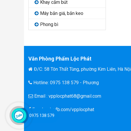
Khay cắm bút
Máy bắn giá, bắn keo
Phong bì
Văn Phòng Phẩm Lộc Phát
Đ/C: 58 Tôn Thất Tùng, phường Kim Liên, Hà Nộ
Hotline: 0975 138 579 - Phương
Email : vpplocphat68@gmail.com
Facebook : fb.com/vpplocphat
0975 138 579