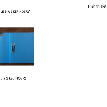
Hiển thị kế
E BÌA 2 KẸP HQ672”
e bìa 2 kẹp HQ672