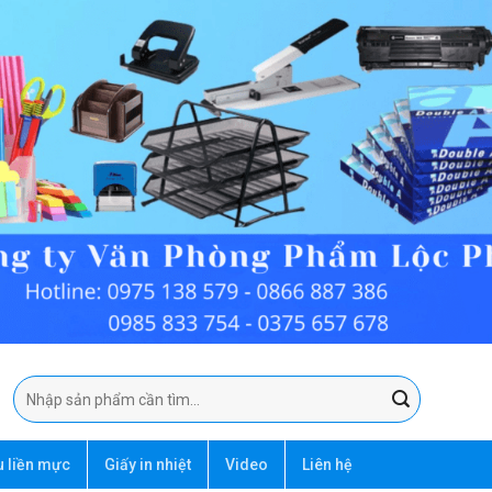
Tìm
kiếm:
u liền mực
Giấy in nhiệt
Video
Liên hệ