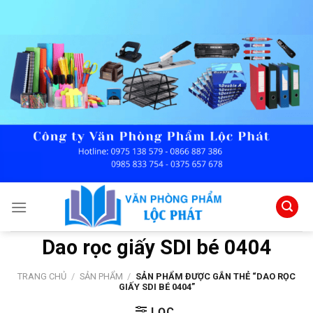
Skip
to
content
Dao rọc giấy SDI bé 0404
TRANG CHỦ
/
SẢN PHẨM
/
SẢN PHẨM ĐƯỢC GẮN THẺ “DAO RỌC
GIẤY SDI BÉ 0404”
LỌC