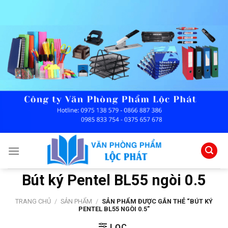
Skip
to
content
Bút ký Pentel BL55 ngòi 0.5
TRANG CHỦ
/
SẢN PHẨM
/
SẢN PHẨM ĐƯỢC GẮN THẺ “BÚT KÝ
PENTEL BL55 NGÒI 0.5”
LỌC