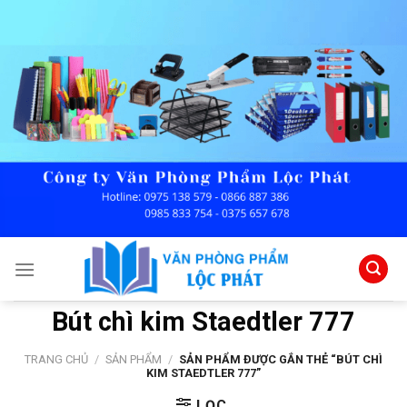
Skip
to
content
Bút chì kim Staedtler 777
TRANG CHỦ
/
SẢN PHẨM
/
SẢN PHẨM ĐƯỢC GẮN THẺ “BÚT CHÌ
KIM STAEDTLER 777”
LỌC