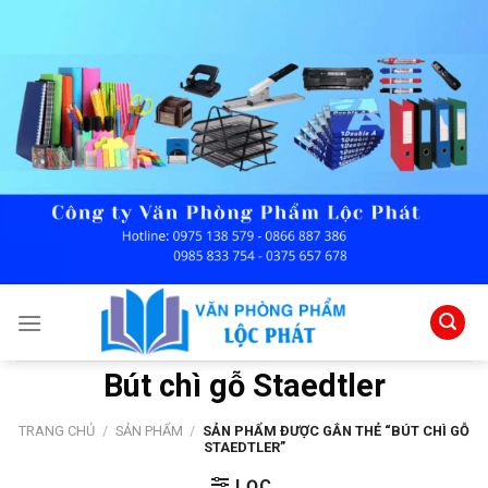
Skip
to
content
Bút chì gỗ Staedtler
TRANG CHỦ
/
SẢN PHẨM
/
SẢN PHẨM ĐƯỢC GẮN THẺ “BÚT CHÌ GỖ
STAEDTLER”
LỌC