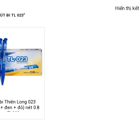
Hiển thị kế
T BI TL 023”
bi Thiên Long 023
 + đen + đỏ) nét 0.8
TL023