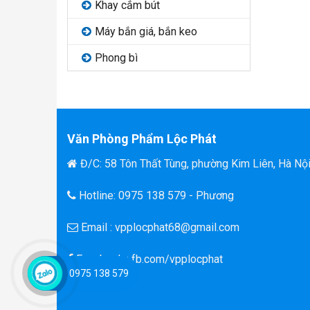
Khay cắm bút
Máy bắn giá, bắn keo
Phong bì
Văn Phòng Phẩm Lộc Phát
Đ/C: 58 Tôn Thất Tùng, phường Kim Liên, Hà Nộ
Hotline: 0975 138 579 - Phương
Email : vpplocphat68@gmail.com
Facebook : fb.com/vpplocphat
0975 138 579