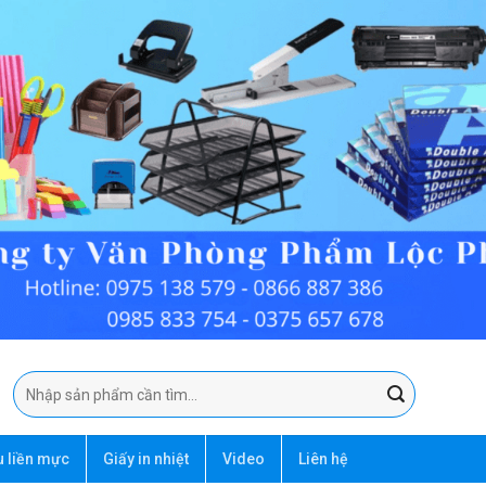
Tìm
kiếm:
u liền mực
Giấy in nhiệt
Video
Liên hệ