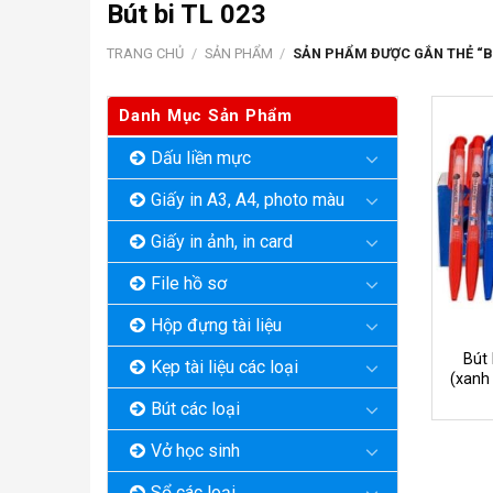
Bút bi TL 023
TRANG CHỦ
/
SẢN PHẨM
/
SẢN PHẨM ĐƯỢC GẮN THẺ “BÚ
Danh Mục Sản Phẩm
Dấu liền mực
Giấy in A3, A4, photo màu
Giấy in ảnh, in card
File hồ sơ
Hộp đựng tài liệu
Bút 
Kẹp tài liệu các loại
(xanh
Bút các loại
Vở học sinh
Sổ các loại