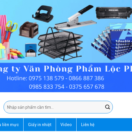
Tìm
kiếm:
u liền mực
Giấy in nhiệt
Video
Liên hệ