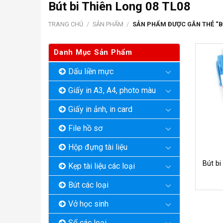
Bút bi Thiên Long 08 TL08
TRANG CHỦ
/
SẢN PHẨM
/
SẢN PHẨM ĐƯỢC GẮN THẺ “BÚ
Danh Mục Sản Phẩm
Dấu liền mực
Giấy in A3, A4, photo màu
Giấy in ảnh, in card
File hồ sơ
Hộp đựng tài liệu
Bút bi
Kẹp tài liệu các loại
Bút các loại
Vở học sinh
Sổ các loại