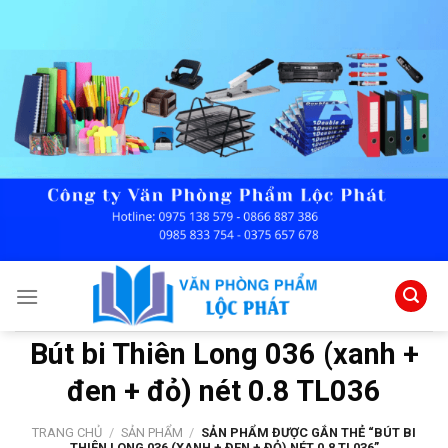
Skip
to
content
Bút bi Thiên Long 036 (xanh +
đen + đỏ) nét 0.8 TL036
TRANG CHỦ
/
SẢN PHẨM
/
SẢN PHẨM ĐƯỢC GẮN THẺ “BÚT BI
THIÊN LONG 036 (XANH + ĐEN + ĐỎ) NÉT 0.8 TL036”