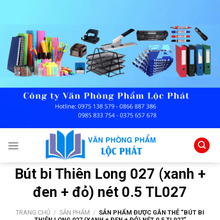
Skip
to
content
Bút bi Thiên Long 027 (xanh +
đen + đỏ) nét 0.5 TL027
TRANG CHỦ
/
SẢN PHẨM
/
SẢN PHẨM ĐƯỢC GẮN THẺ “BÚT BI
THIÊN LONG 027 (XANH + ĐEN + ĐỎ) NÉT 0.5 TL027”