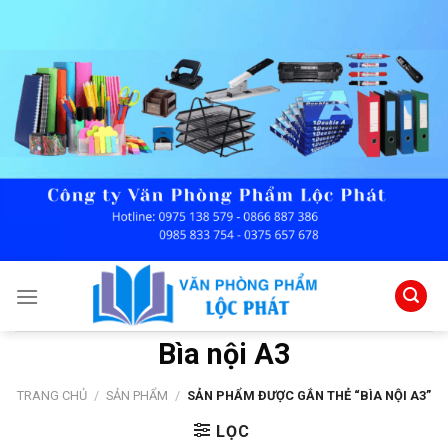
Skip
to
content
Bìa nội A3
TRANG CHỦ
/
SẢN PHẨM
/
SẢN PHẨM ĐƯỢC GẮN THẺ “BÌA NỘI A3”
LỌC