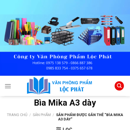
Skip
to
content
Bìa Mika A3 dày
TRANG CHỦ
/
SẢN PHẨM
/
SẢN PHẨM ĐƯỢC GẮN THẺ “BÌA MIKA
A3 DÀY”
LỌC