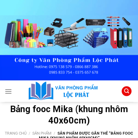
Skip
to
content
Bảng fooc Mika (khung nhôm
40x60cm)
TRANG CHỦ
/
SẢN PHẨM
/
SẢN PHẨM ĐƯỢC GẮN THẺ “BẢNG FOOC
MIKA (KHUNG NHÔM 40X60CM)”