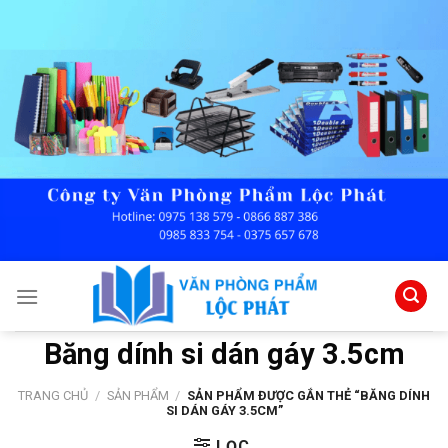
Skip
to
content
Băng dính si dán gáy 3.5cm
TRANG CHỦ
/
SẢN PHẨM
/
SẢN PHẨM ĐƯỢC GẮN THẺ “BĂNG DÍNH
SI DÁN GÁY 3.5CM”
LỌC